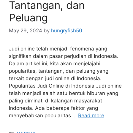
Tantangan, dan
Peluang
May 29, 2024
by
hungryfish50
Judi online telah menjadi fenomena yang
signifikan dalam pasar perjudian di Indonesia.
Dalam artikel ini, kita akan menjelajahi
popularitas, tantangan, dan peluang yang
terkait dengan judi online di Indonesia.
Popularitas Judi Online di Indonesia Judi online
telah menjadi salah satu bentuk hiburan yang
paling diminati di kalangan masyarakat
Indonesia. Ada beberapa faktor yang
menyebabkan popularitas …
Read more