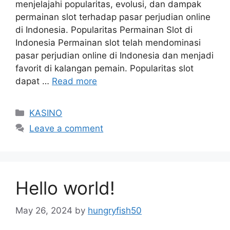
menjelajahi popularitas, evolusi, dan dampak
permainan slot terhadap pasar perjudian online
di Indonesia. Popularitas Permainan Slot di
Indonesia Permainan slot telah mendominasi
pasar perjudian online di Indonesia dan menjadi
favorit di kalangan pemain. Popularitas slot
dapat …
Read more
KASINO
Leave a comment
Hello world!
May 26, 2024
by
hungryfish50