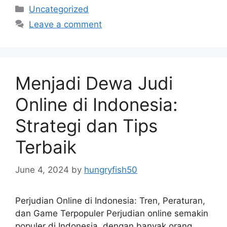
Uncategorized
Leave a comment
Menjadi Dewa Judi
Online di Indonesia:
Strategi dan Tips
Terbaik
June 4, 2024
by
hungryfish50
Perjudian Online di Indonesia: Tren, Peraturan,
dan Game Terpopuler Perjudian online semakin
populer di Indonesia, dengan banyak orang