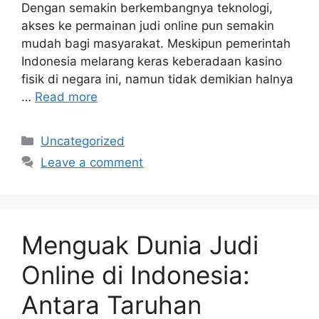
Dengan semakin berkembangnya teknologi,
akses ke permainan judi online pun semakin
mudah bagi masyarakat. Meskipun pemerintah
Indonesia melarang keras keberadaan kasino
fisik di negara ini, namun tidak demikian halnya
…
Read more
Uncategorized
Leave a comment
Menguak Dunia Judi
Online di Indonesia:
Antara Taruhan