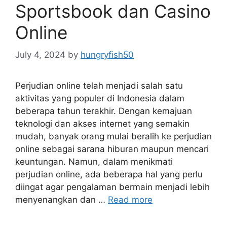
Sportsbook dan Casino
Online
July 4, 2024
by
hungryfish50
Perjudian online telah menjadi salah satu
aktivitas yang populer di Indonesia dalam
beberapa tahun terakhir. Dengan kemajuan
teknologi dan akses internet yang semakin
mudah, banyak orang mulai beralih ke perjudian
online sebagai sarana hiburan maupun mencari
keuntungan. Namun, dalam menikmati
perjudian online, ada beberapa hal yang perlu
diingat agar pengalaman bermain menjadi lebih
menyenangkan dan …
Read more